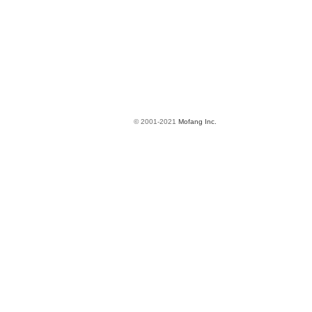
© 2001-2021
Mofang Inc.