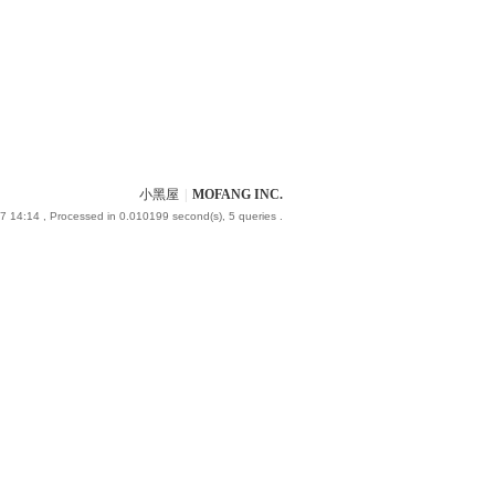
小黑屋
|
MOFANG INC.
7 14:14
, Processed in 0.010199 second(s), 5 queries .