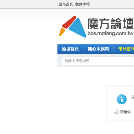
設為首頁
收藏本站
論壇首頁
開心水族箱
每日簽
請稍候...