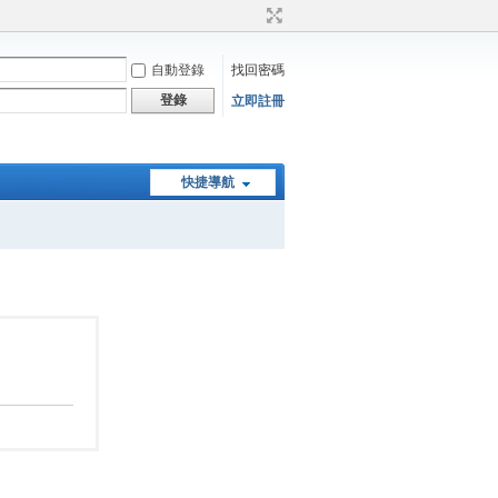
自動登錄
找回密碼
登錄
立即註冊
快捷導航