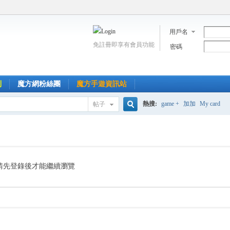
用戶名
免註冊即享有會員功能
密碼
到
魔方網粉絲團
魔方手遊資訊站
熱搜:
game +
加加
My card
帖子
搜
索
請先登錄後才能繼續瀏覽