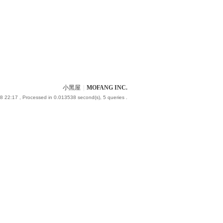
小黑屋
|
MOFANG INC.
8 22:17
, Processed in 0.013538 second(s), 5 queries .