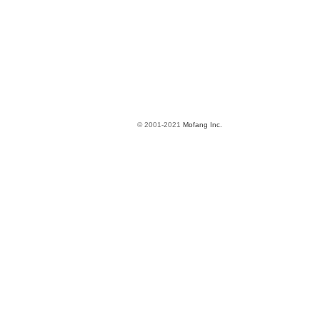
© 2001-2021
Mofang Inc.