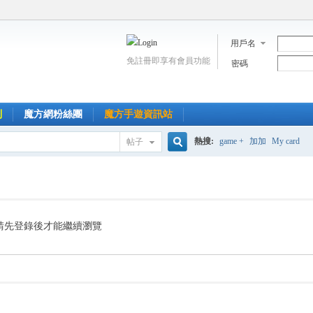
用戶名
免註冊即享有會員功能
密碼
到
魔方網粉絲團
魔方手遊資訊站
熱搜:
game +
加加
My card
帖子
搜
索
請先登錄後才能繼續瀏覽