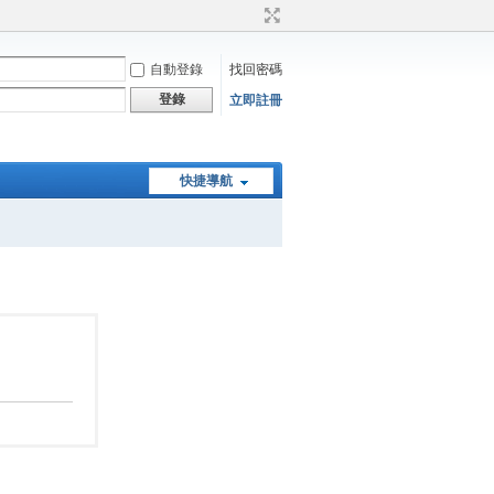
自動登錄
找回密碼
登錄
立即註冊
快捷導航