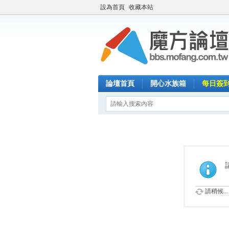
設為首頁
收藏本站
論壇首頁
開心水族箱
每日簽
請稍候...