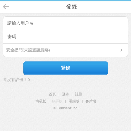
登錄
安全提問(未設置請忽略)
登錄
還沒有註冊？
首頁
|
登錄
|
註冊
簡易版
|
觸屏版
|
電腦版
|
客戶端
© Comsenz Inc.