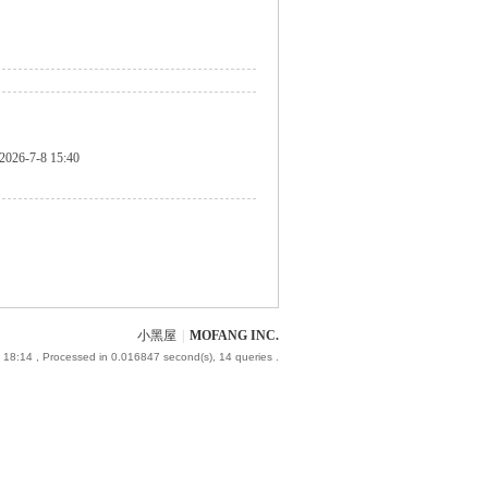
2026-7-8 15:40
小黑屋
|
MOFANG INC.
 18:14
, Processed in 0.016847 second(s), 14 queries .