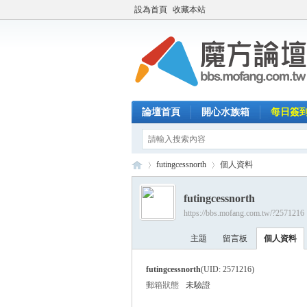
設為首頁
收藏本站
論壇首頁
開心水族箱
每日簽
futingcessnorth
個人資料
futingcessnorth
https://bbs.mofang.com.tw/?2571216
魔
›
›
主題
留言板
個人資料
futingcessnorth
(UID: 2571216)
郵箱狀態
未驗證