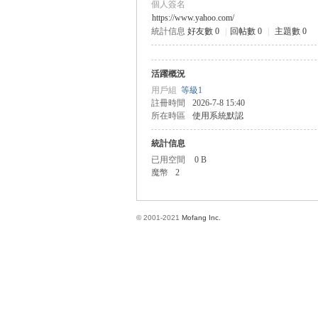
個人簽名
https://www.yahoo.com/
統計信息
好友數 0
|
回帖數 0
|
主題數 0
方
活躍概況
用戶組
等級1
註冊時間
2026-7-8 15:40
所在時區
使用系統默認
統計信息
已用空間
0 B
魔幣
2
網
© 2001-2021
Mofang Inc.