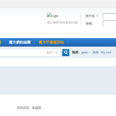
用戶名
免註冊即享有會員功能
密碼
到
魔方網粉絲團
魔方手遊資訊站
熱搜:
game +
加加
My card
帖子
搜
索
視頻認證
未認證