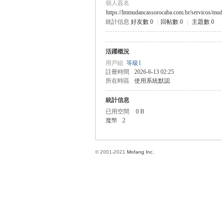
個人簽名
https://lmmudancassorocaba.com.br/servicos/muda
統計信息
好友數 0
|
回帖數 0
|
主題數 0
方
活躍概況
用戶組
等級1
註冊時間
2026-6-13 02:25
所在時區
使用系統默認
統計信息
已用空間
0 B
魔幣
2
網
© 2001-2021
Mofang Inc.