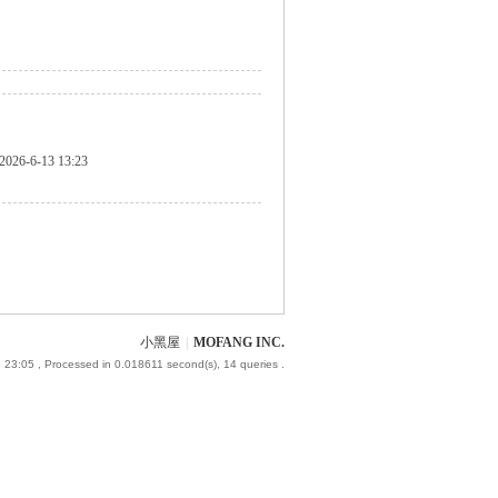
2026-6-13 13:23
小黑屋
|
MOFANG INC.
 23:05
, Processed in 0.018611 second(s), 14 queries .