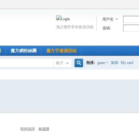
用戶名
免註冊即享有會員功能
密碼
到
魔方網粉絲團
魔方手遊資訊站
熱搜:
game +
加加
My card
帖子
搜
索
視頻認證
未認證