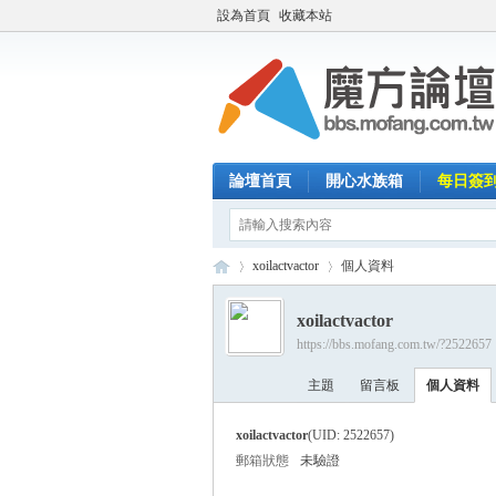
設為首頁
收藏本站
論壇首頁
開心水族箱
每日簽
xoilactvactor
個人資料
xoilactvactor
https://bbs.mofang.com.tw/?2522657
魔
›
›
主題
留言板
個人資料
xoilactvactor
(UID: 2522657)
郵箱狀態
未驗證