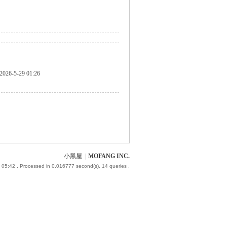
2026-5-29 01:26
小黑屋
|
MOFANG INC.
 05:42
, Processed in 0.016777 second(s), 14 queries .