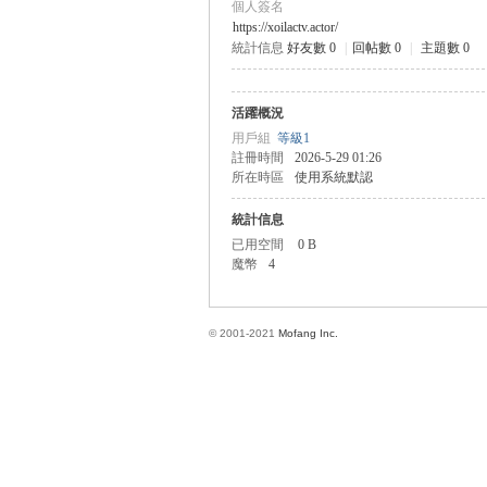
個人簽名
https://xoilactv.actor/
統計信息
好友數 0
|
回帖數 0
|
主題數 0
方
活躍概況
用戶組
等級1
註冊時間
2026-5-29 01:26
所在時區
使用系統默認
統計信息
已用空間
0 B
魔幣
4
網
© 2001-2021
Mofang Inc.