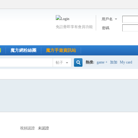
用戶名
免註冊即享有會員功能
密碼
到
魔方網粉絲團
魔方手遊資訊站
熱搜:
game +
加加
My card
帖子
搜
索
視頻認證
未認證