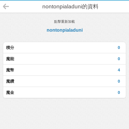
nontonpialaduni的資料
點擊重新加載
nontonpialaduni
積分
0
魔能
0
魔幣
4
魔鑽
0
魔金
0