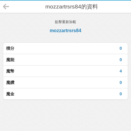
mozzartrsrs84的資料
點擊重新加載
mozzartrsrs84
積分
0
魔能
0
魔幣
4
魔鑽
0
魔金
0