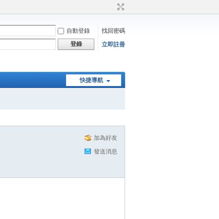
自動登錄
找回密碼
登錄
立即註冊
快捷導航
加為好友
發送消息