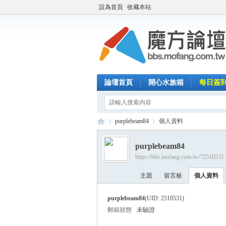
設為首頁
收藏本站
論壇首頁
開心水族箱
每日簽
purplebeam84
個人資料
purplebeam84
https://bbs.mofang.com.tw/?2510531
魔
›
›
主題
留言板
個人資料
purplebeam84
(UID: 2510531)
郵箱狀態
未驗證