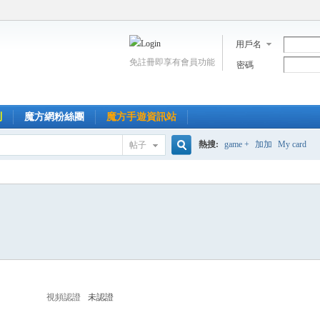
用戶名
免註冊即享有會員功能
密碼
到
魔方網粉絲團
魔方手遊資訊站
熱搜:
game +
加加
My card
帖子
搜
索
視頻認證
未認證