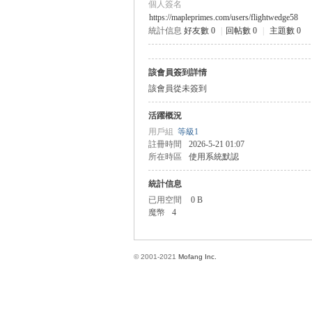
個人簽名
https://mapleprimes.com/users/flightwedge58
統計信息
好友數 0
|
回帖數 0
|
主題數 0
方
該會員簽到詳情
該會員從未簽到
活躍概況
用戶組
等級1
註冊時間
2026-5-21 01:07
所在時區
使用系統默認
統計信息
網
已用空間
0 B
魔幣
4
© 2001-2021
Mofang Inc.