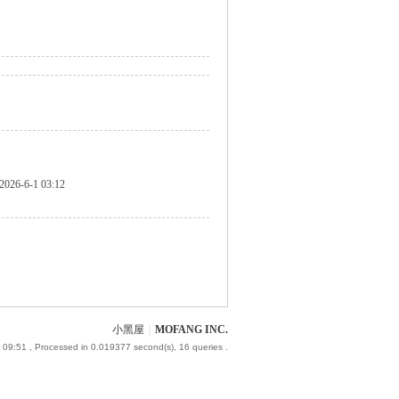
2026-6-1 03:12
小黑屋
|
MOFANG INC.
 09:51
, Processed in 0.019377 second(s), 16 queries .