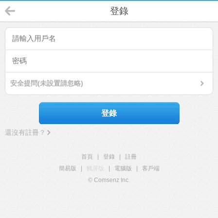
登錄
安全提問(未設置請忽略)
登錄
還沒有註冊？
首頁
|
登錄
|
註冊
簡易版
|
觸屏版
|
電腦版
|
客戶端
© Comsenz Inc.