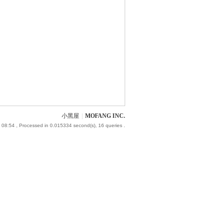
小黑屋
|
MOFANG INC.
 08:54
, Processed in 0.015334 second(s), 16 queries .