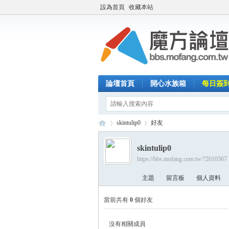
設為首頁
收藏本站
論壇首頁
開心水族箱
每日簽
skintulip0
好友
skintulip0
https://bbs.mofang.com.tw/?2610367
魔
›
›
主題
留言板
個人資料
當前共有
0
個好友
沒有相關成員