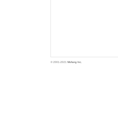
方
© 2001-2021
Mofang Inc.
網