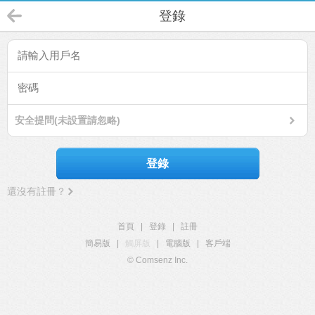
登錄
安全提問(未設置請忽略)
登錄
還沒有註冊？
首頁
|
登錄
|
註冊
簡易版
|
觸屏版
|
電腦版
|
客戶端
© Comsenz Inc.