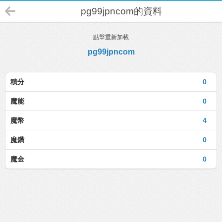
pg99jpncom的資料
點擊重新加載
pg99jpncom
積分
0
魔能
0
魔幣
4
魔鑽
0
魔金
0