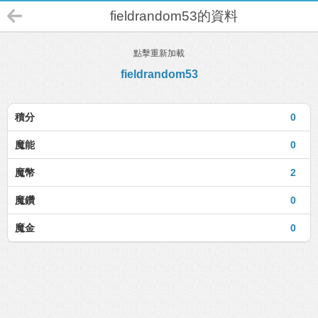
fieldrandom53的資料
點擊重新加載
fieldrandom53
積分
0
魔能
0
魔幣
2
魔鑽
0
魔金
0