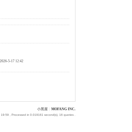
2026-5-17 12:42
小黑屋
|
MOFANG INC.
 19:59
, Processed in 0.019161 second(s), 16 queries .