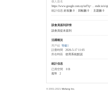
個人簽名
https://www.google.com.uy/url?q= ... ende.io/s/q
統計信息
好友數 0
|
回帖數 0
|
主題數 0
方
該會員簽到詳情
該會員從未簽到
活躍概況
用戶組
等級1
註冊時間
2026-5-17 11:05
所在時區
使用系統默認
統計信息
網
已用空間
0 B
魔幣
2
© 2001-2021
Mofang Inc.