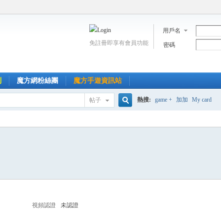
用戶名
免註冊即享有會員功能
密碼
到
魔方網粉絲團
魔方手遊資訊站
熱搜:
game +
加加
My card
帖子
搜
索
視頻認證
未認證