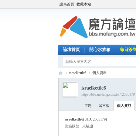
設為首頁
收藏本站
論壇首頁
開心水族箱
每日簽
israelkettle6
個人資料
israelkettle6
https://bbs.mofang.com.tw/?2505179
魔
›
›
主題
留言板
個人資料
israelkettle6
(UID: 2505179)
郵箱狀態
未驗證