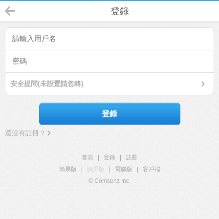
登錄
安全提問(未設置請忽略)
登錄
還沒有註冊？
首頁
|
登錄
|
註冊
簡易版
|
觸屏版
|
電腦版
|
客戶端
© Comsenz Inc.