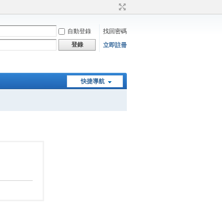
自動登錄
找回密碼
登錄
立即註冊
快捷導航