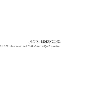
小黑屋
|
MOFANG INC.
8 12:58
, Processed in 0.010293 second(s), 5 queries .