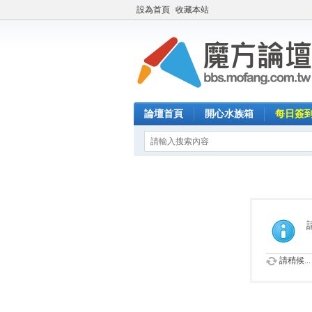
設為首頁
收藏本站
論壇首頁
開心水族箱
每日簽
請稍候...