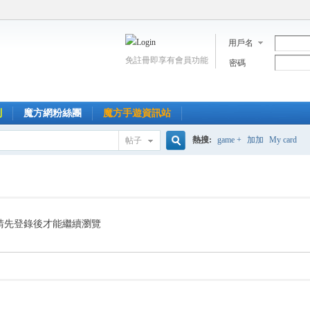
用戶名
免註冊即享有會員功能
密碼
到
魔方網粉絲團
魔方手遊資訊站
熱搜:
game +
加加
My card
帖子
搜
索
請先登錄後才能繼續瀏覽