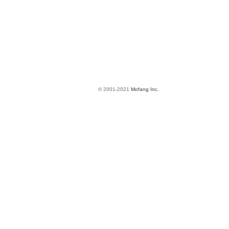
© 2001-2021
Mofang Inc.