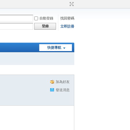
自動登錄
找回密碼
登錄
立即註冊
快捷導航
加為好友
發送消息