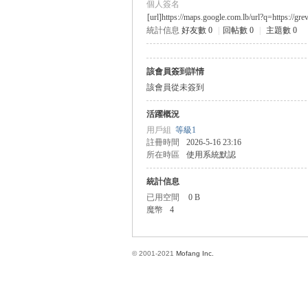
個人簽名
[url]https://maps.google.com.lb/url?q=https://g
統計信息
好友數 0
|
回帖數 0
|
主題數 0
方
該會員簽到詳情
該會員從未簽到
活躍概況
用戶組
等級1
註冊時間
2026-5-16 23:16
所在時區
使用系統默認
統計信息
網
已用空間
0 B
魔幣
4
© 2001-2021
Mofang Inc.