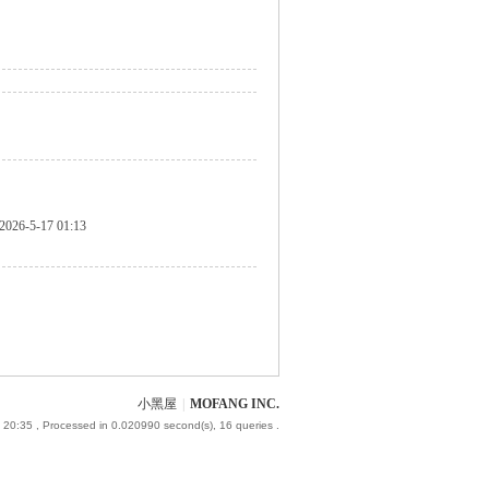
2026-5-17 01:13
小黑屋
|
MOFANG INC.
 20:35
, Processed in 0.020990 second(s), 16 queries .