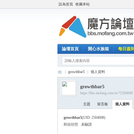
設為首頁
收藏本站
論壇首頁
開心水族箱
每日簽
growthbar5
個人資料
growthbar5
https://bbs.mofang.com.tw/?2504608
魔
›
›
主題
留言板
個人資料
growthbar5
(UID: 2504608)
郵箱狀態
未驗證