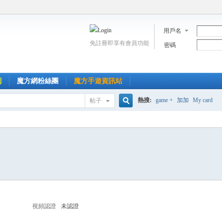
用戶名
免註冊即享有會員功能
密碼
到
魔方網粉絲團
魔方手遊資訊站
熱搜:
game +
加加
My card
帖子
搜
索
視頻認證
未認證