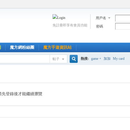
用戶名
免註冊即享有會員功能
密碼
到
魔方網粉絲團
魔方手遊資訊站
熱搜:
game +
加加
My card
帖子
搜
索
請先登錄後才能繼續瀏覽