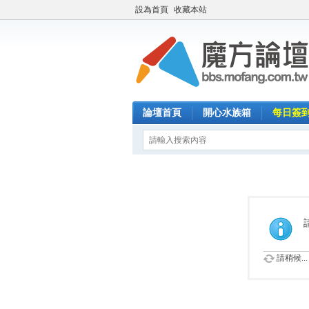
設為首頁
收藏本站
論壇首頁
開心水族箱
每日簽
請稍候...