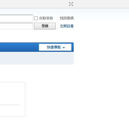
自動登錄
找回密碼
登錄
立即註冊
快捷導航