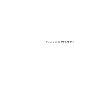
© 2001-2021
Mofang Inc.