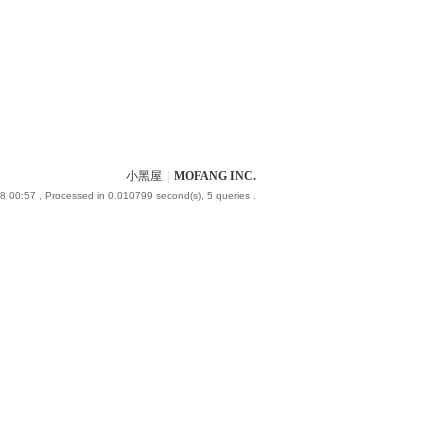
小黑屋
|
MOFANG INC.
8 00:57
, Processed in 0.010799 second(s), 5 queries .