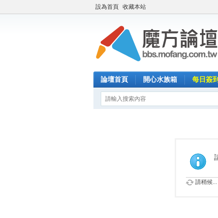
設為首頁
收藏本站
論壇首頁
開心水族箱
每日簽
請稍候...