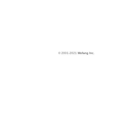
© 2001-2021
Mofang Inc.