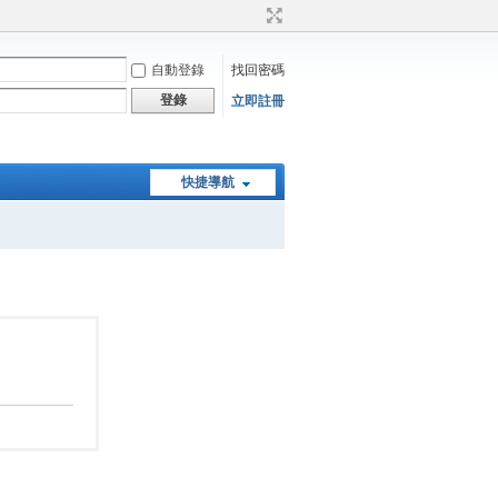
自動登錄
找回密碼
登錄
立即註冊
快捷導航