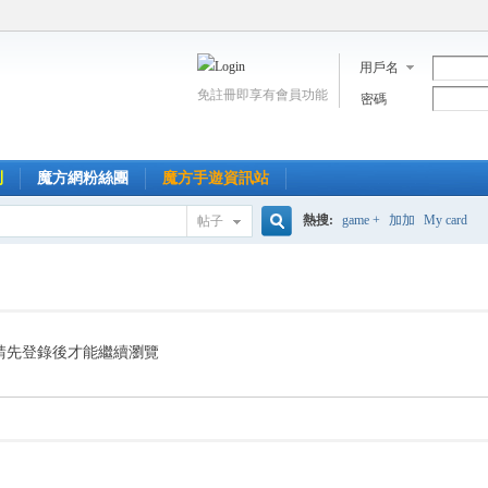
用戶名
免註冊即享有會員功能
密碼
到
魔方網粉絲團
魔方手遊資訊站
熱搜:
game +
加加
My card
帖子
搜
索
請先登錄後才能繼續瀏覽