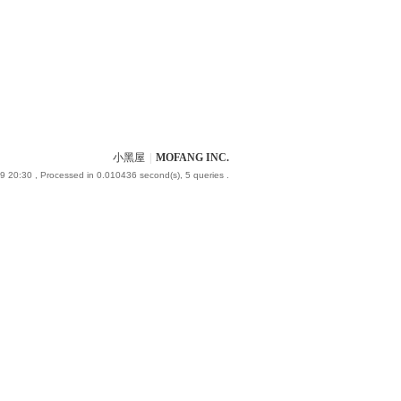
小黑屋
|
MOFANG INC.
9 20:30
, Processed in 0.010436 second(s), 5 queries .