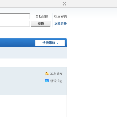
自動登錄
找回密碼
登錄
立即註冊
快捷導航
加為好友
發送消息