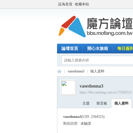
設為首頁
收藏本站
論壇首頁
開心水族箱
每日簽
vasedonna3
個人資料
vasedonna3
https://bbs.mofang.com.tw/?2504525
魔
›
›
主題
留言板
個人資料
vasedonna3
(UID: 2504525)
郵箱狀態
未驗證