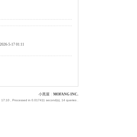
2026-5-17 01:11
小黑屋
|
MOFANG INC.
 17:10
, Processed in 0.017411 second(s), 14 queries .