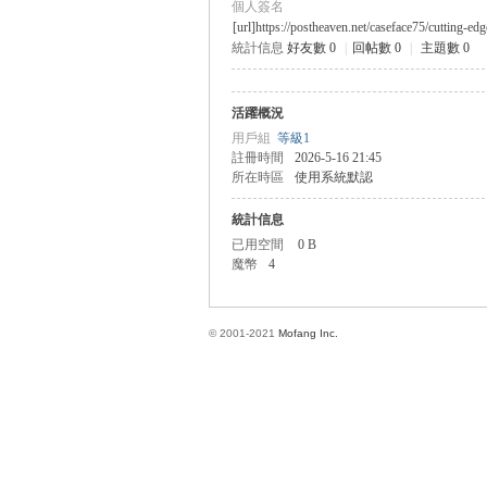
個人簽名
[url]https://postheaven.net/caseface75/cutting-edg
統計信息
好友數 0
|
回帖數 0
|
主題數 0
方
活躍概況
用戶組
等級1
註冊時間
2026-5-16 21:45
所在時區
使用系統默認
統計信息
已用空間
0 B
魔幣
4
網
© 2001-2021
Mofang Inc.