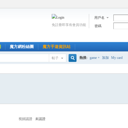
用戶名
免註冊即享有會員功能
密碼
到
魔方網粉絲團
魔方手遊資訊站
熱搜:
game +
加加
My card
帖子
搜
索
視頻認證
未認證