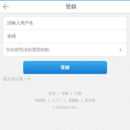
登錄
安全提問(未設置請忽略)
登錄
還沒有註冊？
首頁
|
登錄
|
註冊
簡易版
|
觸屏版
|
電腦版
|
客戶端
© Comsenz Inc.