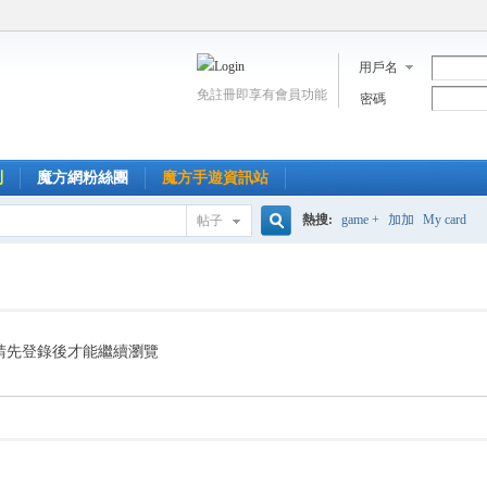
用戶名
免註冊即享有會員功能
密碼
到
魔方網粉絲團
魔方手遊資訊站
熱搜:
game +
加加
My card
帖子
搜
索
請先登錄後才能繼續瀏覽