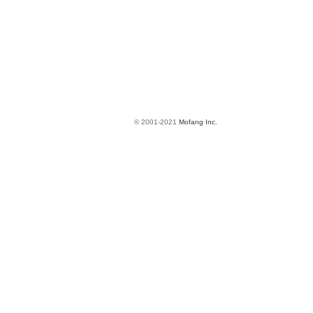
© 2001-2021
Mofang Inc.