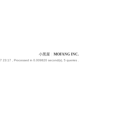
小黑屋
|
MOFANG INC.
7 23:17
, Processed in 0.009820 second(s), 5 queries .