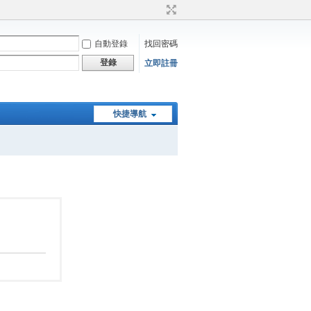
自動登錄
找回密碼
登錄
立即註冊
快捷導航