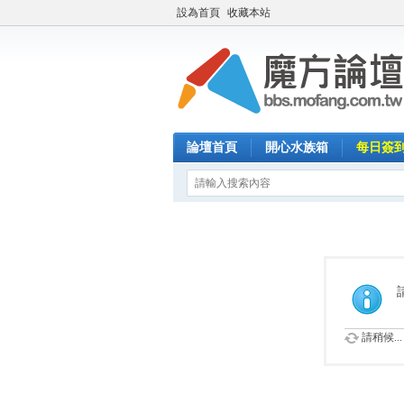
設為首頁
收藏本站
論壇首頁
開心水族箱
每日簽
請稍候...