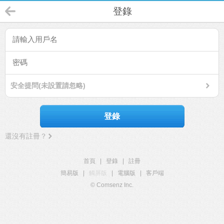
登錄
安全提問(未設置請忽略)
登錄
還沒有註冊？
首頁
|
登錄
|
註冊
簡易版
|
觸屏版
|
電腦版
|
客戶端
© Comsenz Inc.