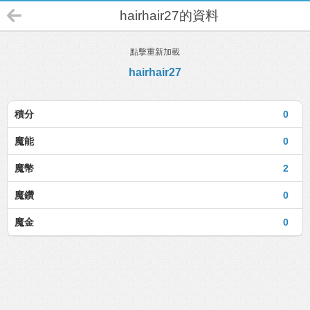
hairhair27的資料
點擊重新加載
hairhair27
積分
0
魔能
0
魔幣
2
魔鑽
0
魔金
0