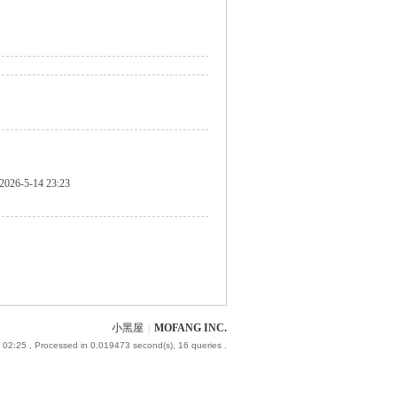
2026-5-14 23:23
小黑屋
|
MOFANG INC.
 02:25
, Processed in 0.019473 second(s), 16 queries .