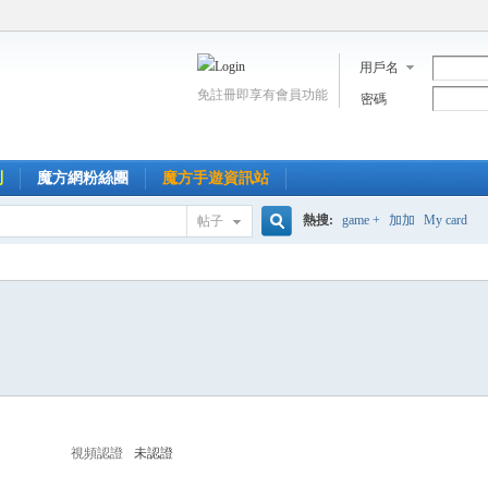
用戶名
免註冊即享有會員功能
密碼
到
魔方網粉絲團
魔方手遊資訊站
熱搜:
game +
加加
My card
帖子
搜
索
視頻認證
未認證