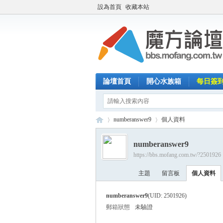
設為首頁
收藏本站
論壇首頁
開心水族箱
每日簽
numberanswer9
個人資料
numberanswer9
https://bbs.mofang.com.tw/?2501926
魔
›
›
主題
留言板
個人資料
numberanswer9
(UID: 2501926)
郵箱狀態
未驗證