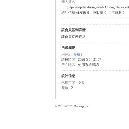
個人簽名
[url]https://copeland-ringgaard-3.thoughtlanes.n
統計信息
好友數 0
|
回帖數 0
|
主題數 0
方
該會員簽到詳情
該會員從未簽到
活躍概況
用戶組
等級1
註冊時間
2026-5-14 21:57
所在時區
使用系統默認
統計信息
網
已用空間
0 B
魔幣
2
© 2001-2021
Mofang Inc.