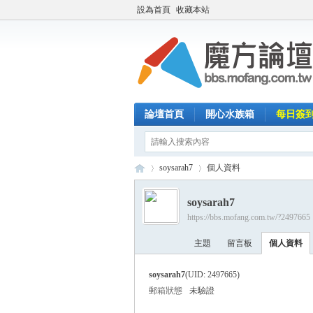
設為首頁
收藏本站
論壇首頁
開心水族箱
每日簽
soysarah7
個人資料
soysarah7
https://bbs.mofang.com.tw/?2497665
魔
›
›
主題
留言板
個人資料
soysarah7
(UID: 2497665)
郵箱狀態
未驗證