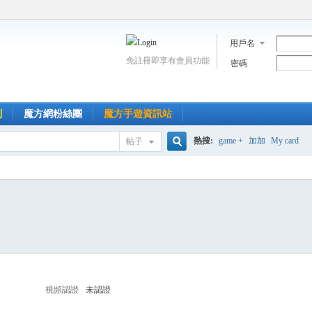
用戶名
免註冊即享有會員功能
密碼
到
魔方網粉絲團
魔方手遊資訊站
熱搜:
game +
加加
My card
帖子
搜
索
視頻認證
未認證