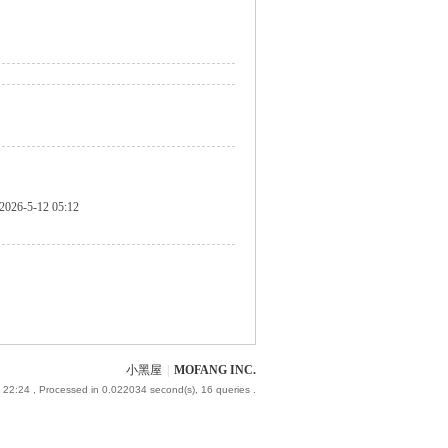
2026-5-12 05:12
小黑屋
|
MOFANG INC.
 22:24
, Processed in 0.022034 second(s), 16 queries .