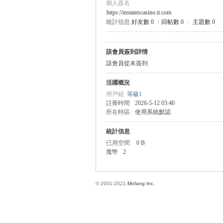
個人簽名
https://instantscasino.it.com
統計信息
好友數 0
|
回帖數 0
|
主題數 0
方
該會員簽到詳情
該會員從未簽到
活躍概況
用戶組
等級1
註冊時間
2026-5-12 03:40
所在時區
使用系統默認
統計信息
網
已用空間
0 B
魔幣
2
© 2001-2021
Mofang Inc.