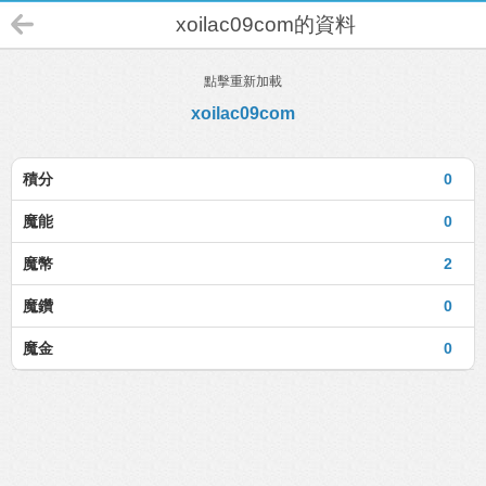
xoilac09com的資料
點擊重新加載
xoilac09com
積分
0
魔能
0
魔幣
2
魔鑽
0
魔金
0