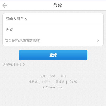
登錄
安全提問(未設置請忽略)
登錄
還沒有註冊？
首頁
|
登錄
|
註冊
簡易版
|
觸屏版
|
電腦版
|
客戶端
© Comsenz Inc.