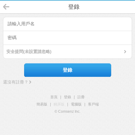
登錄
安全提問(未設置請忽略)
登錄
還沒有註冊？
首頁
|
登錄
|
註冊
簡易版
|
觸屏版
|
電腦版
|
客戶端
© Comsenz Inc.