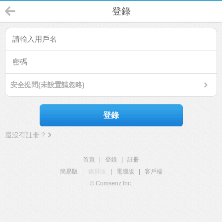
登錄
安全提問(未設置請忽略)
登錄
還沒有註冊？
首頁
|
登錄
|
註冊
簡易版
|
觸屏版
|
電腦版
|
客戶端
© Comsenz Inc.