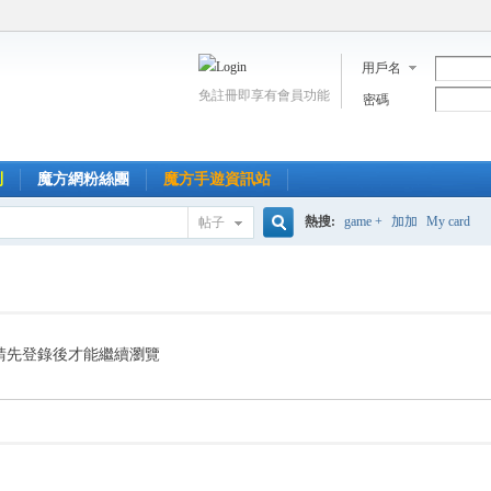
用戶名
免註冊即享有會員功能
密碼
到
魔方網粉絲團
魔方手遊資訊站
熱搜:
game +
加加
My card
帖子
搜
索
請先登錄後才能繼續瀏覽