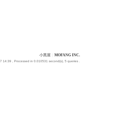
小黑屋
|
MOFANG INC.
7 14:39
, Processed in 0.010531 second(s), 5 queries .