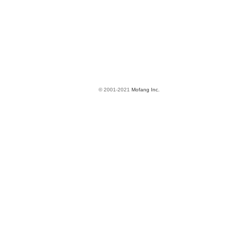
© 2001-2021
Mofang Inc.