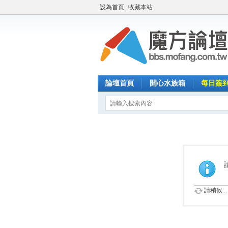
設為首頁
收藏本站
論壇首頁
開心水族箱
每日簽
請稍候...