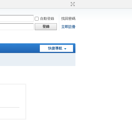
自動登錄
找回密碼
登錄
立即註冊
快捷導航