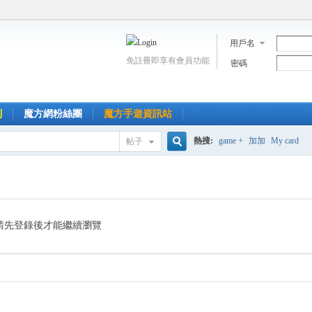
用戶名
免註冊即享有會員功能
密碼
到
魔方網粉絲團
魔方手遊資訊站
熱搜:
game +
加加
My card
帖子
搜
索
請先登錄後才能繼續瀏覽