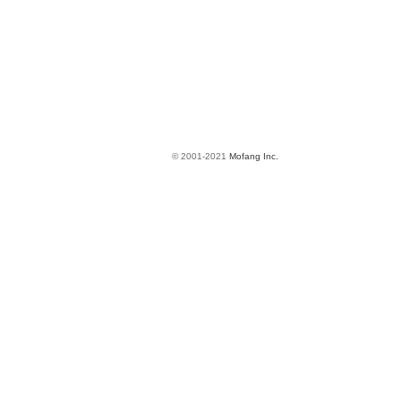
© 2001-2021
Mofang Inc.