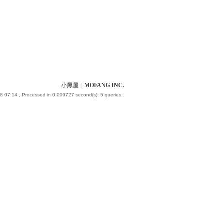
小黑屋
|
MOFANG INC.
8 07:14
, Processed in 0.009727 second(s), 5 queries .