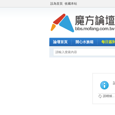
設為首頁
收藏本站
論壇首頁
開心水族箱
每日簽
請稍候...