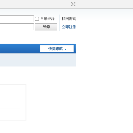
自動登錄
找回密碼
登錄
立即註冊
快捷導航