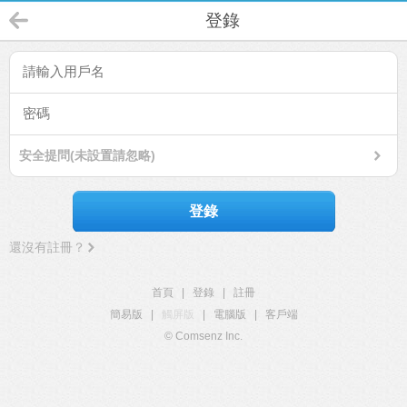
登錄
安全提問(未設置請忽略)
登錄
還沒有註冊？
首頁
|
登錄
|
註冊
簡易版
|
觸屏版
|
電腦版
|
客戶端
© Comsenz Inc.