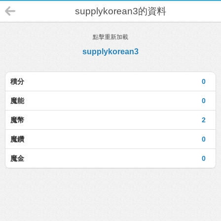
supplykorean3的資料
點擊重新加載
supplykorean3
積分
0
魔能
0
魔幣
2
魔鑽
0
魔金
0