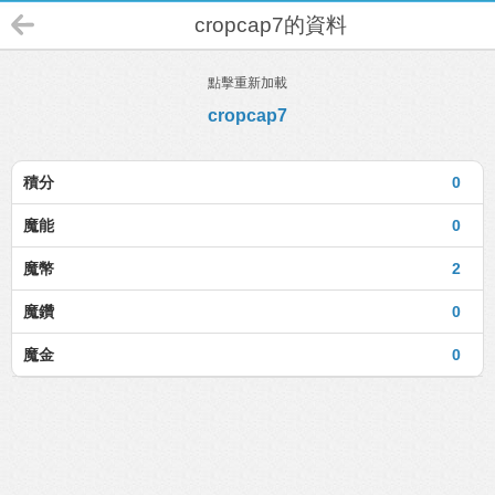
cropcap7的資料
點擊重新加載
cropcap7
積分
0
魔能
0
魔幣
2
魔鑽
0
魔金
0