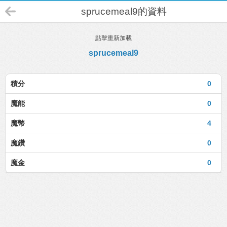
sprucemeal9的資料
點擊重新加載
sprucemeal9
積分
0
魔能
0
魔幣
4
魔鑽
0
魔金
0