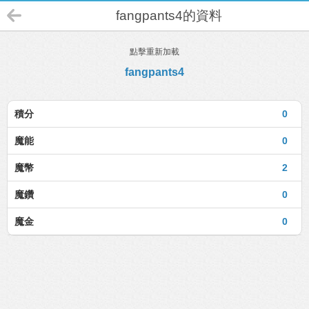
fangpants4的資料
點擊重新加載
fangpants4
積分
0
魔能
0
魔幣
2
魔鑽
0
魔金
0