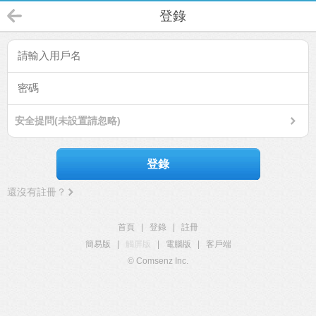
登錄
安全提問(未設置請忽略)
登錄
還沒有註冊？
首頁
|
登錄
|
註冊
簡易版
|
觸屏版
|
電腦版
|
客戶端
© Comsenz Inc.