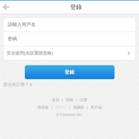
登錄
安全提問(未設置請忽略)
登錄
還沒有註冊？
首頁
|
登錄
|
註冊
簡易版
|
觸屏版
|
電腦版
|
客戶端
© Comsenz Inc.