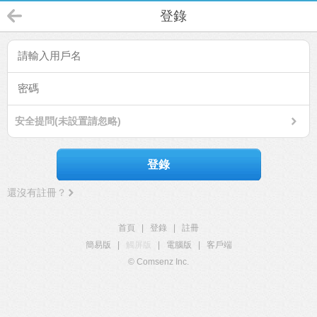
登錄
安全提問(未設置請忽略)
登錄
還沒有註冊？
首頁
|
登錄
|
註冊
簡易版
|
觸屏版
|
電腦版
|
客戶端
© Comsenz Inc.