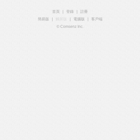
首頁
|
登錄
|
註冊
簡易版
|
觸屏版
|
電腦版
|
客戶端
© Comsenz Inc.