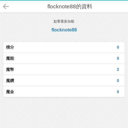
flocknote88的資料
點擊重新加載
flocknote88
積分
0
魔能
0
魔幣
2
魔鑽
0
魔金
0