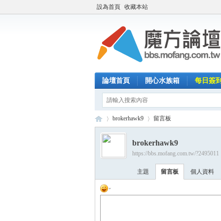
設為首頁
收藏本站
論壇首頁
開心水族箱
每日簽
brokerhawk9
留言板
brokerhawk9
https://bbs.mofang.com.tw/?2495011
魔
›
›
主題
留言板
個人資料