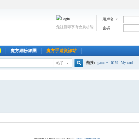
用戶名
免註冊即享有會員功能
密碼
到
魔方網粉絲團
魔方手遊資訊站
熱搜:
game +
加加
My card
帖子
搜
索