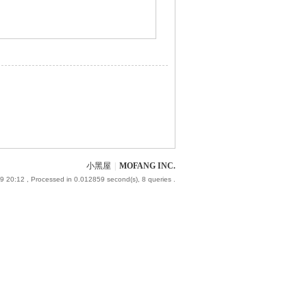
小黑屋
|
MOFANG INC.
9 20:12
, Processed in 0.012859 second(s), 8 queries .