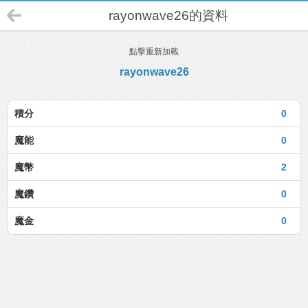
rayonwave26的資料
點擊重新加載
rayonwave26
積分
0
魔能
0
魔幣
2
魔鑽
0
魔金
0