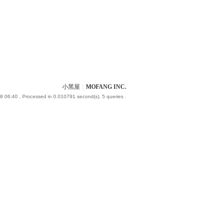
小黑屋
|
MOFANG INC.
8 06:40
, Processed in 0.010791 second(s), 5 queries .