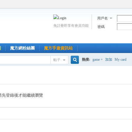
用戶名
免註冊即享有會員功能
密碼
到
魔方網粉絲團
魔方手遊資訊站
熱搜:
game +
加加
My card
帖子
搜
索
請先登錄後才能繼續瀏覽