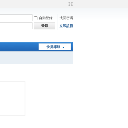
自動登錄
找回密碼
登錄
立即註冊
快捷導航