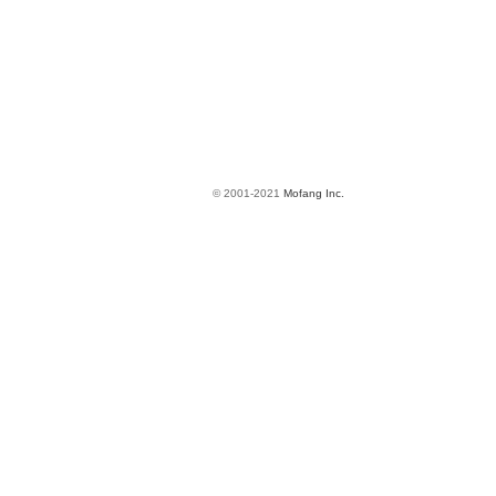
© 2001-2021
Mofang Inc.