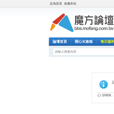
設為首頁
收藏本站
論壇首頁
開心水族箱
每日簽
請稍候...