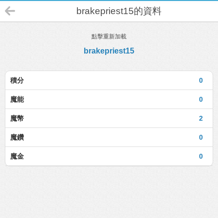
brakepriest15的資料
點擊重新加載
brakepriest15
積分
0
魔能
0
魔幣
2
魔鑽
0
魔金
0