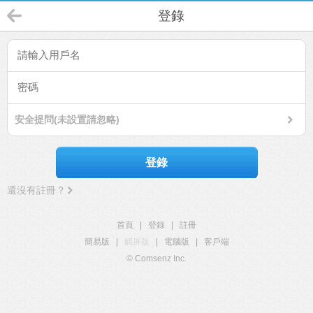
登錄
安全提問(未設置請忽略)
登錄
還沒有註冊？
首頁
|
登錄
|
註冊
簡易版
|
觸屏版
|
電腦版
|
客戶端
© Comsenz Inc.