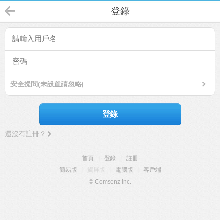
登錄
安全提問(未設置請忽略)
登錄
還沒有註冊？
首頁
|
登錄
|
註冊
簡易版
|
觸屏版
|
電腦版
|
客戶端
© Comsenz Inc.