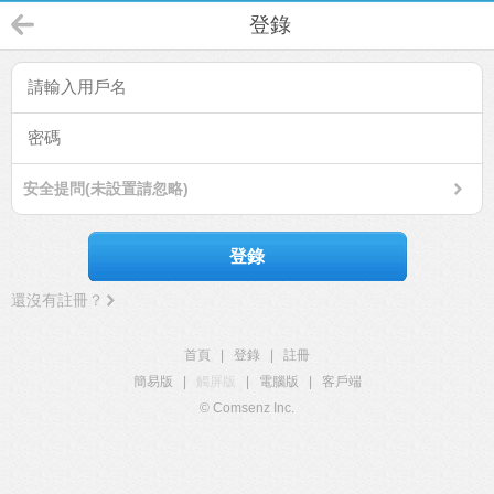
登錄
安全提問(未設置請忽略)
登錄
還沒有註冊？
首頁
|
登錄
|
註冊
簡易版
|
觸屏版
|
電腦版
|
客戶端
© Comsenz Inc.